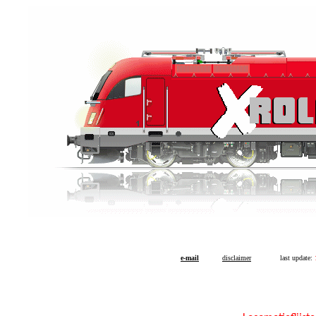
e-mail
disclaimer
last update: